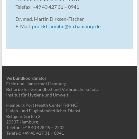
Telefax: +49 40 427 31 – 0941
Dr. med. Martin Dirksen-Fischer
E-Mail:
projekt-armihn@hu.hamburg.de
Verbundkoordinator
Freie und Hansestadt Hamburg
Behörde für Gesundheit und Verbraucherschutz
Institut für Hygiene und Umwelt
Hamburg Port Health Center (HPHC)
Hafen- und Flughafenärztlicher Dienst
Beltgens Garten 2
20537 Hamburg
Telefon: +49 40 428 45 – 2202
Telefax: +49 40 427 31 – 0941