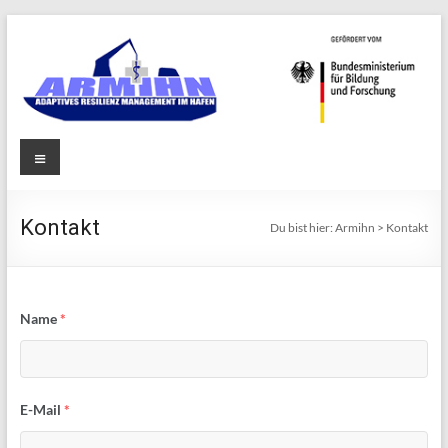
Zum
Inhalt
springen
Armihn
Menü
Adaptives
Resilienz
Management
im Hafen
Kontakt
Du bist hier:
Armihn
>
Kontakt
Name
*
E-Mail
*