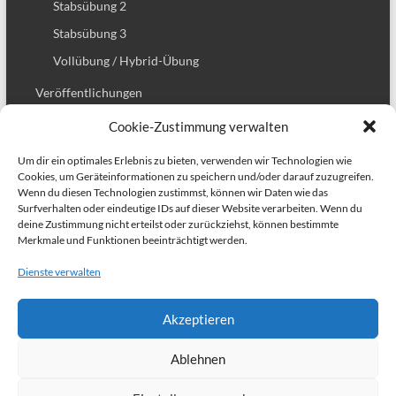
Stabsübung 2
Stabsübung 3
Vollübung / Hybrid-Übung
Veröffentlichungen
Presseberichte
Cookie-Zustimmung verwalten
Downloads
Um dir ein optimales Erlebnis zu bieten, verwenden wir Technologien wie
Projekt Abschlußbericht
Cookies, um Geräteinformationen zu speichern und/oder darauf zuzugreifen.
Wenn du diesen Technologien zustimmst, können wir Daten wie das
Resilienzmanagement Vorlagen
Surfverhalten oder eindeutige IDs auf dieser Website verarbeiten. Wenn du
deine Zustimmung nicht erteilst oder zurückziehst, können bestimmte
Planungsvorlagen Stabsübung
Merkmale und Funktionen beeinträchtigt werden.
Verbundpartner
Dienste verwalten
Förderung
Akzeptieren
Kontakt
Ablehnen