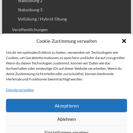
Stabsübung 2
Stabsübung 3
Vollübung / Hybrid-Übung
Veröffentlichungen
Presseberichte
Cookie-Zustimmung verwalten
Downloads
Um dir ein optimales Erlebnis zu bieten, verwenden wir Technologien wie
Projekt Abschlußbericht
Cookies, um Geräteinformationen zu speichern und/oder darauf zuzugreifen.
Wenn du diesen Technologien zustimmst, können wir Daten wie das
Resilienzmanagement Vorlagen
Surfverhalten oder eindeutige IDs auf dieser Website verarbeiten. Wenn du
deine Zustimmung nicht erteilst oder zurückziehst, können bestimmte
Planungsvorlagen Stabsübung
Merkmale und Funktionen beeinträchtigt werden.
Verbundpartner
Dienste verwalten
Förderung
Akzeptieren
Kontakt
Ablehnen
Einstellungen ansehen