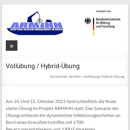
Zum
Inhalt
springen
Armihn
Menü
Adaptives
Resilienz
Management
im Hafen
Vollübung / Hybrid-Übung
Du bist hier:
Armihn
>
Vollübung / Hybrid-Übung
Am 14. Und 15. Oktober 2021 fand schließlich die finale
vierte Übung im Projekt ARMIHN statt. Das Szenario der
Übung umfasste ein dynamisches Infektionsgeschehen an
Bord eines Kreuzfahrtschiffes mit 1700
Besatzungsmitgliedern und 2300 Fahrgästen.