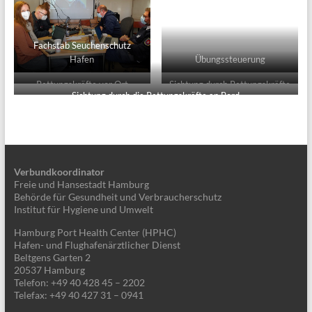
Fachstab Seuchenschutz
Hafen
Übungssteuerung
Rettungskräfte vor Ort
Sichtung durch Rettungskräfte
Sichtung durch die Rettungskräfte an Bord
an Bord
Verbundkoordinator
Freie und Hansestadt Hamburg
Behörde für Gesundheit und Verbraucherschutz
Institut für Hygiene und Umwelt
Hamburg Port Health Center (HPHC)
Hafen- und Flughafenärztlicher Dienst
Beltgens Garten 2
20537 Hamburg
Telefon: +49 40 428 45 – 2202
Telefax: +49 40 427 31 – 0941